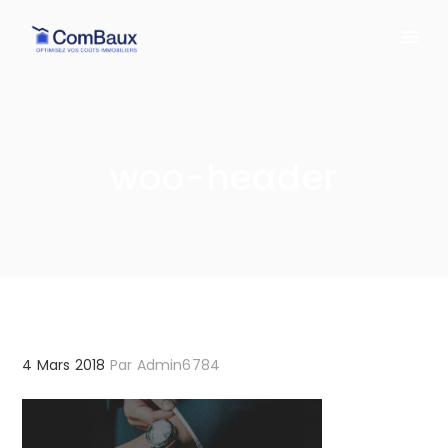
woo-header
4 Mars 2018
Par
Admin6784