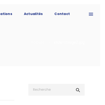
tations
Actualités
Contact
Accueil
slide-image2.jpg