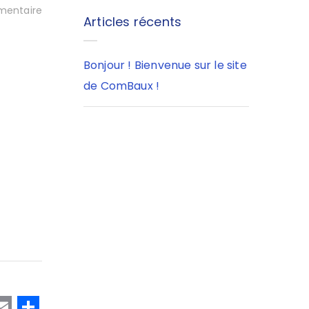
entaire
Articles récents
Bonjour ! Bienvenue sur le site
de ComBaux !
T
E
P