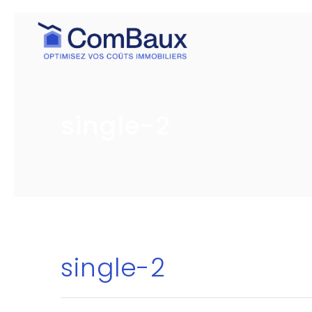
single-2
single-2