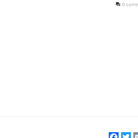
0 comm
F