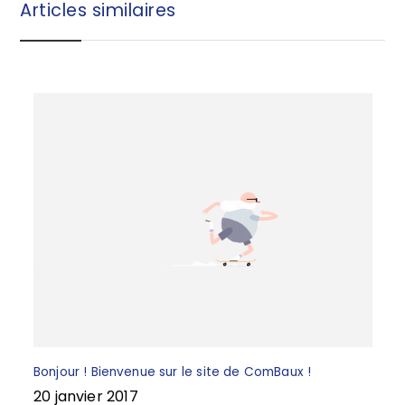
Articles similaires
o
e
o
k
Bonjour ! Bienvenue sur le site de ComBaux !
20 janvier 2017