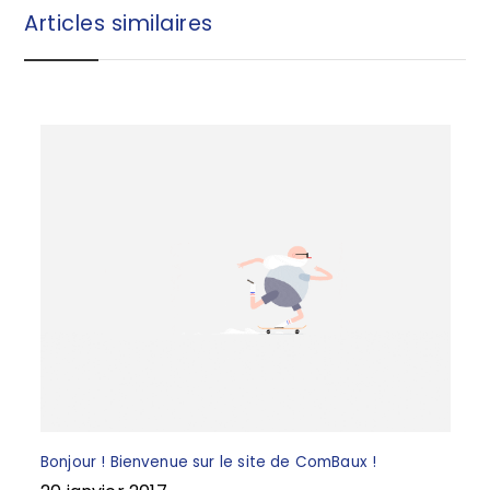
b
r
Articles similaires
o
e
o
k
Bonjour ! Bienvenue sur le site de ComBaux !