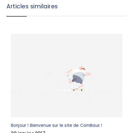
b
r
Articles similaires
o
e
o
k
Bonjour ! Bienvenue sur le site de ComBaux !