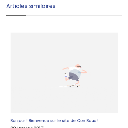
b
r
Articles similaires
o
e
o
k
Bonjour ! Bienvenue sur le site de ComBaux !