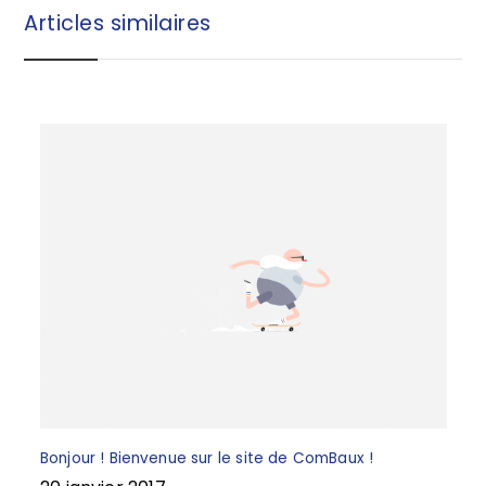
b
r
Articles similaires
o
e
o
k
Bonjour ! Bienvenue sur le site de ComBaux !