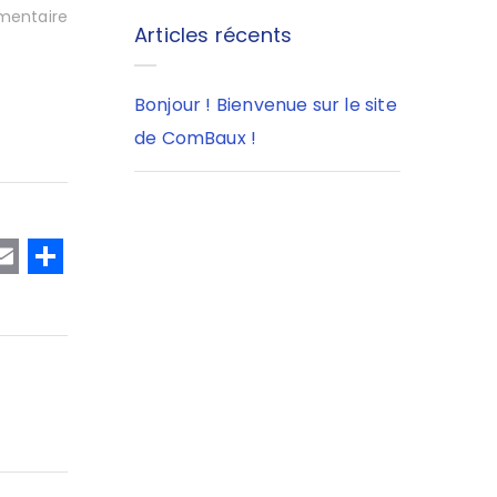
entaire
Articles récents
Bonjour ! Bienvenue sur le site
de ComBaux !
T
E
P
w
m
a
t
ai
rt
e
l
a
r
g
er