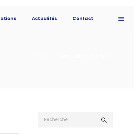
tations
Actualités
Contact
Accueil
logo-blanc-combaux