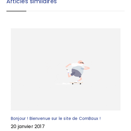
Articles similaires
o
e
o
k
Bonjour ! Bienvenue sur le site de ComBaux !
20 janvier 2017