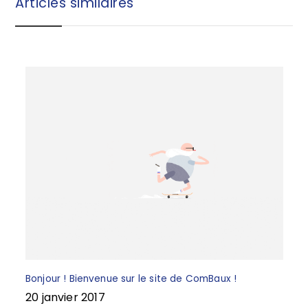
Articles similaires
o
e
o
k
Bonjour ! Bienvenue sur le site de ComBaux !
20 janvier 2017