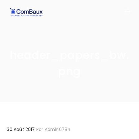
header_papers_bw.
png
30 Août 2017
Par
Admin6784