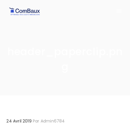
header_paperclip.pn
g
24 Avril 2019
Par
Admin6784