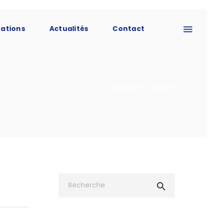
tations
Actualités
Contact
Accueil
gradient-overly