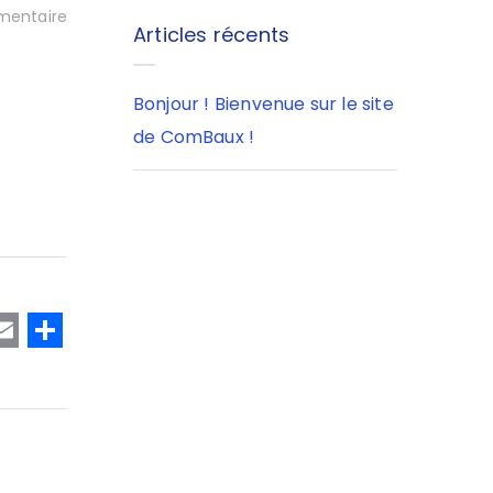
entaire
Articles récents
Bonjour ! Bienvenue sur le site
de ComBaux !
T
E
P
w
m
a
t
ai
rt
e
l
a
r
g