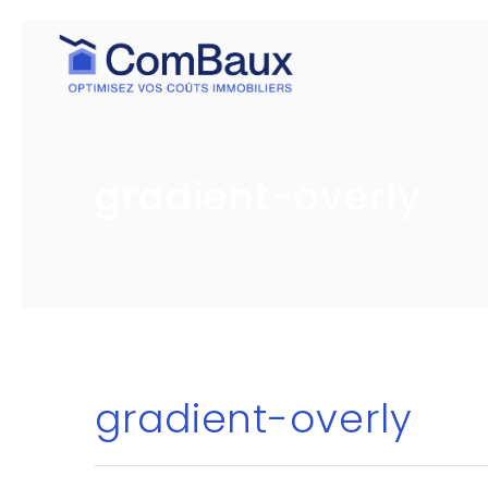
gradient-overly
gradient-overly