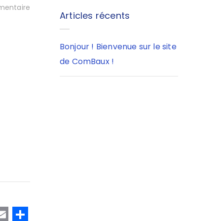
entaire
Articles récents
Bonjour ! Bienvenue sur le site
de ComBaux !
T
E
P