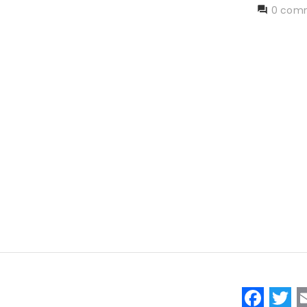
0 comm
F