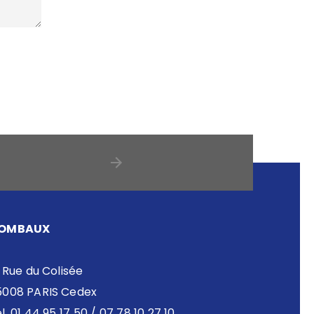
OMBAUX
 Rue du Colisée
5008 PARIS Cedex
l. 01 44 95 17 50 / 07 78 10 27 10