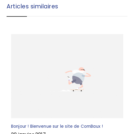
b
r
Articles similaires
o
e
o
k
Bonjour ! Bienvenue sur le site de ComBaux !