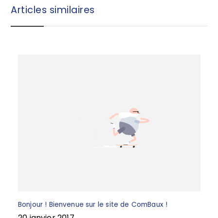
b
r
Articles similaires
o
e
o
k
Bonjour ! Bienvenue sur le site de ComBaux !
20 janvier 2017