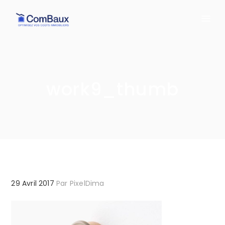
work9_thumb
29 Avril 2017
Par
PixelDima