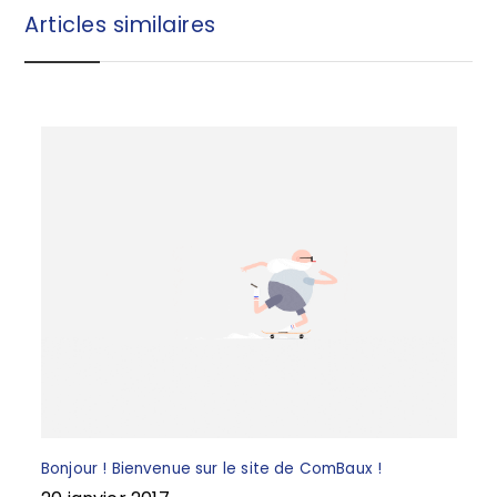
b
r
Articles similaires
o
e
o
k
Bonjour ! Bienvenue sur le site de ComBaux !