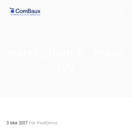
work7_thumb_maso
nry
3 Mai 2017
Par
PixelDima