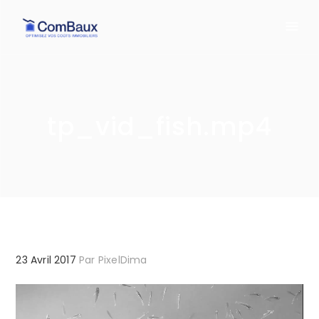
tp_vid_fish.mp4
23 Avril 2017
Par
PixelDima
Lecteur
vidéo