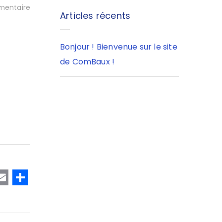
entaire
Articles récents
Bonjour ! Bienvenue sur le site
de ComBaux !
T
E
P
w
m
a
t
ai
rt