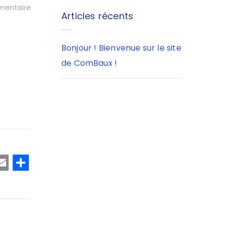
entaire
Articles récents
Bonjour ! Bienvenue sur le site
de ComBaux !
T
E
P
w
m
a
t
ai
rt
e
l
a