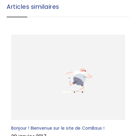
b
r
Articles similaires
o
e
o
k
Bonjour ! Bienvenue sur le site de ComBaux !