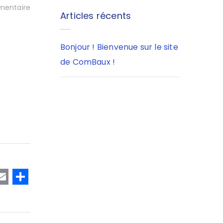
entaire
Articles récents
Bonjour ! Bienvenue sur le site
de ComBaux !
T
E
P
w
m
a
t
ai
rt