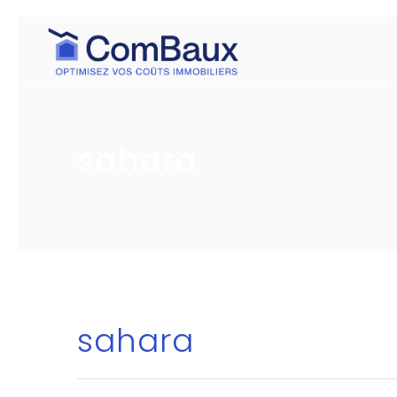
sahara
sahara