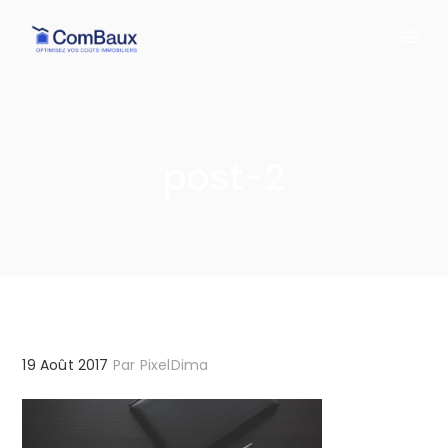
post-2
19 Août 2017
Par
PixelDima