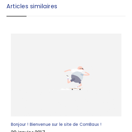
b
r
Articles similaires
o
e
o
k
Bonjour ! Bienvenue sur le site de ComBaux !