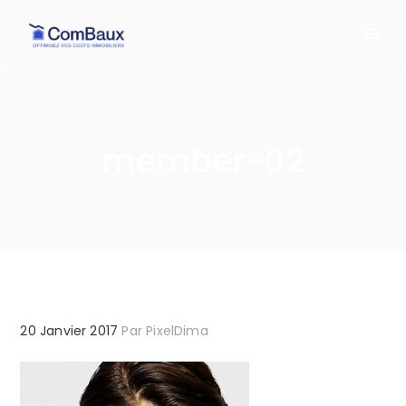
member-02
20 Janvier 2017
Par
PixelDima