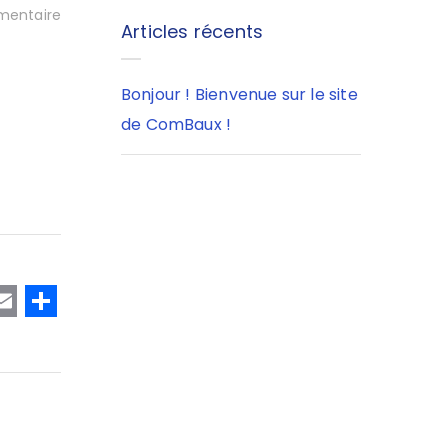
entaire
Articles récents
Bonjour ! Bienvenue sur le site
de ComBaux !
T
E
P
w
m
a
t
ai
rt
e
l
a
r
g