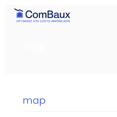
map
map