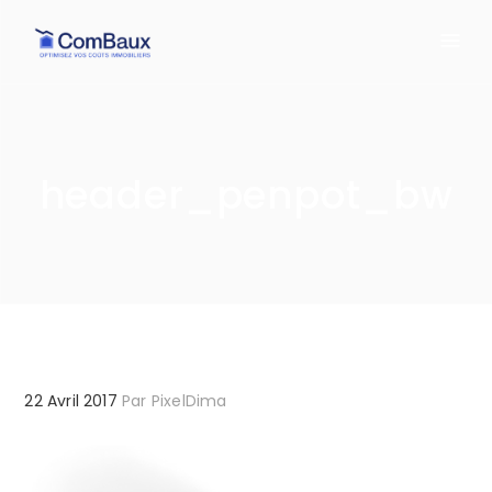
header_penpot_bw
22 Avril 2017
Par
PixelDima