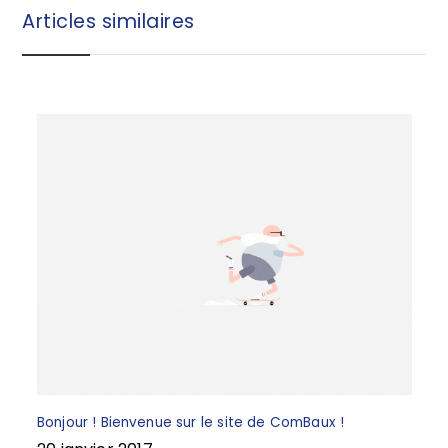
b
r
Articles similaires
o
e
o
k
Bonjour ! Bienvenue sur le site de ComBaux !