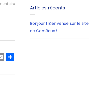
entaire
Articles récents
Bonjour ! Bienvenue sur le site
de ComBaux !
T
E
P
w
m
a
t
ai
rt
e
l
a
r
g
er