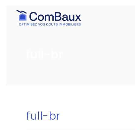
full-br
full-br