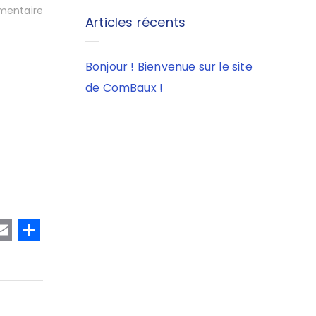
entaire
Articles récents
Bonjour ! Bienvenue sur le site
de ComBaux !
T
E
P
w
m
a
t
ai
rt
e
l
a