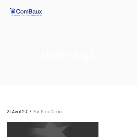
dark-bg2
21 Avril 2017
Par
PixelDima