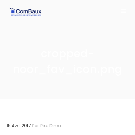
cropped-
noor_fav_icon.png
15 Avril 2017
Par
PixelDima